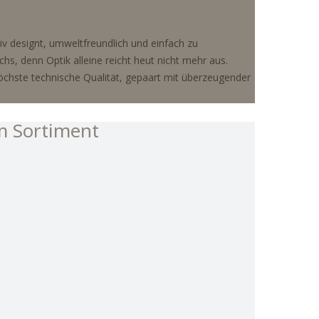
v designt, umweltfreundlich und einfach zu
s, denn Optik alleine reicht heut nicht mehr aus.
öchste technische Qualität, gepaart mit überzeugender
m Sortiment