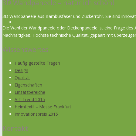
3D Wandpaneele – natürlich schön!
3D Wandpaneele aus Bambusfaser und Zuckerrohr. Sie sind innovativ
Design Ideen
Die Wahl der Wandpaneele oder Deckenpaneele ist eine Frage des An
Nachhaltigkeit. Höchste technische Qualität, gepaart mit überze
Wissenswertes
Häufig gestellte Fragen
Design Ideen
Design
Qualität
Eigenschaften
Einsatzbereiche
AIT Trend 2015
Heimtextil – Messe Frankfurt
Decken Design
Innovationspreis 2015
Kontakt