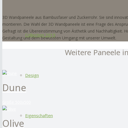
3D Wandpaneele aus Bambusfaser und Zuckerrohr. Sie sind innovati
montieren. Die Wahl der 3D Wandpaneele ist eine Frage des Anspruch
Gefragt ist die Übereinstimmung von Ästhetik und Nachhaltigkeit. H
Collection 2019
Gestaltung und dem bewussten Umgang mit unserer Umwelt.
Weitere Paneele i
Design
Dune
Größe 500x500
Eigenschaften
Olive