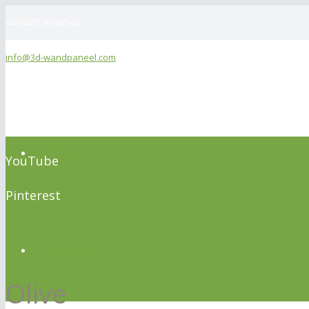
+49 5472 97980-00
info@3d-wandpaneel.com
Facebook
Twitter
Home
YouTube
Pinterest
Über uns
Olive