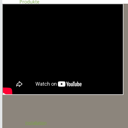
Produkte
Produkte
Naturprodukt
Olive – 3D Paneele
Installation
Wandpaneele und Deckenpaneele aus Bambus