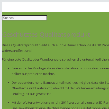
Geschütztes Qualitätsprodukt
Dieses Qualitätsprodukt bleibt auch auf die Dauer schön, da die 3D Pan
widerstandfest sind.
Für eine gute Qualität der Wandpaneele sprechen die unterschiedliche
Eine einfache Montage, da es die Installation nicht nur durch e
selber ausprobieren möchte.
Der besonders hohe Bambusanteil macht es möglich, dass die Steif
Oberfläche nicht aufweicht, obwohl mit der Weiterverarbeitung u
Feuchtigkeit ausgesetzt ist.
Mit der Weiterentwicklung im Jahr 2014 werden alle unsere 3D-Pan
Das gewährleistet eine gleichbleibende hohe Qualität, wobei di