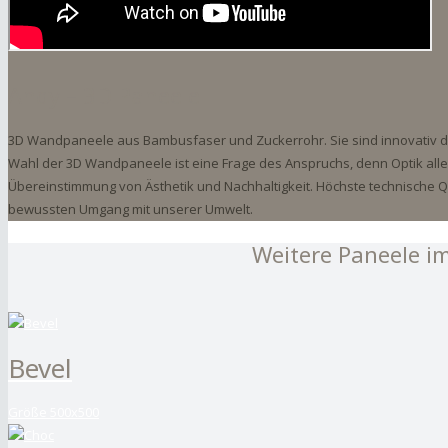
Andy – 3D Paneele
3D Wandpaneele aus Bambusfaser und Zuckerrohr. Sie sind innovativ de
Wahl der 3D Wandpaneele ist eine Frage des Anspruchs, denn Optik allein
Übereinstimmung von Ästhetik und Nachhaltigkeit. Höchste technische 
bewussten Umgang mit unserer Umwelt.
Weitere Paneele i
Bevel
Größe 500x500