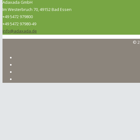
Adaxada GmbH
Im Westerbruch 70, 49152 Bad Essen
+49 5472 979800
+49 5472 97980-49
info@adaxada.de
© 2