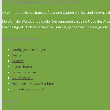
3D Wandpaneele – natürlich schön!
3D Wandpaneele aus Bambusfaser und Zuckerrohr. Sie sind innovativ de
Die Wahl der Wandpaneele oder Deckenpaneele ist eine Frage des Anspru
Nachhaltigkeit. Höchste technische Qualität, gepaart mit überzeugend
Wissenswertes
Häufig gestellte Fragen
Design
Qualität
Eigenschaften
Einsatzbereiche
AIT Trend 2015
Heimtextil – Messe Frankfurt
Innovationspreis 2015
Kontakt