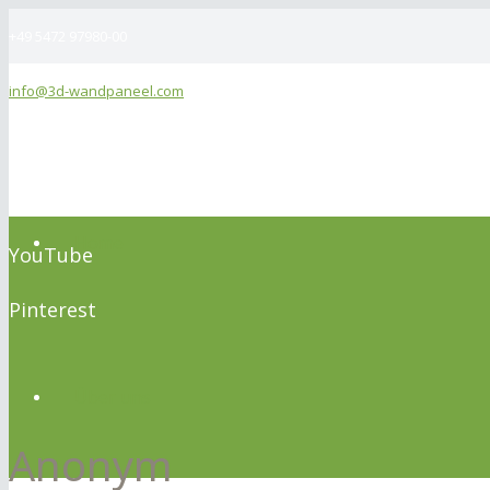
+49 5472 97980-00
info@3d-wandpaneel.com
Facebook
Twitter
Home
YouTube
Pinterest
Über uns
Anonym