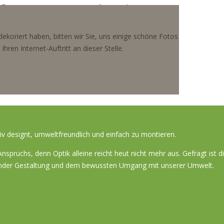
f unserer Webseite
koriert haben, bitten wir Sie, uns einige schöne Fotos
ren Internet-Auftritt an dieser Stelle.
 designt, umweltfreundlich und einfach zu montieren.
spruchs, denn Optik alleine reicht heut nicht mehr aus. Gefragt ist 
ugender Gestaltung und dem bewussten Umgang mit unserer Umwelt.