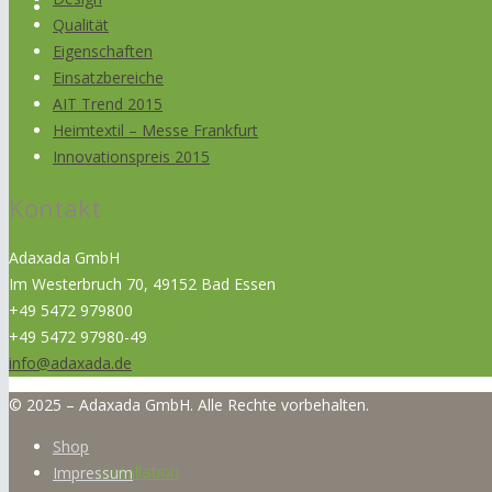
Produkte
Qualität
Eigenschaften
Einsatzbereiche
AIT Trend 2015
Heimtextil – Messe Frankfurt
Innovationspreis 2015
Produkte
Kontakt
Adaxada GmbH
Im Westerbruch 70, 49152 Bad Essen
+49 5472 979800
Naturprodukt
+49 5472 97980-49
info@adaxada.de
© 2025 – Adaxada GmbH. Alle Rechte vorbehalten.
Shop
Installation
Impressum