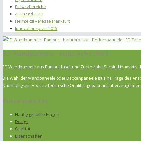
Einsatzbereiche
AIT Trend 2015
Heimtextil – Messe Frankfurt
Innovationspreis 2015
3D Wandpaneele – natürlich schön!
3D Wandpaneele aus Bambusfaser und Zuckerrohr. Sie sind innovativ de
Die Wahl der Wandpaneele oder Deckenpaneele ist eine Frage des Anspru
Nachhaltigkeit. Höchste technische Qualität, gepaart mit überzeugend
Wissenswertes
Häufig gestellte Fragen
Design
Qualität
Eigenschaften