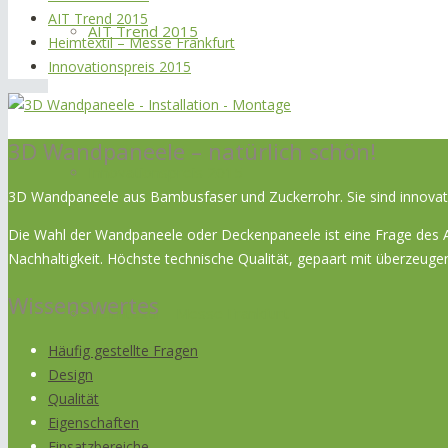
AIT Trend 2015
AIT Trend 2015
Heimtextil – Messe Frankfurt
Innovationspreis 2015
3D Wandpaneele – natürlich schön!
Innovationspreis 2015
3D Wandpaneele aus Bambusfaser und Zuckerrohr. Sie sind innovativ
Die Wahl der Wandpaneele oder Deckenpaneele ist eine Frage des An
Nachhaltigkeit. Höchste technische Qualität, gepaart mit überze
Wissenswertes
Heimtextil – Messe Frankfurt
Häufig gestellte Fragen
Design
Qualität
Eigenschaften
Einsatzbereiche