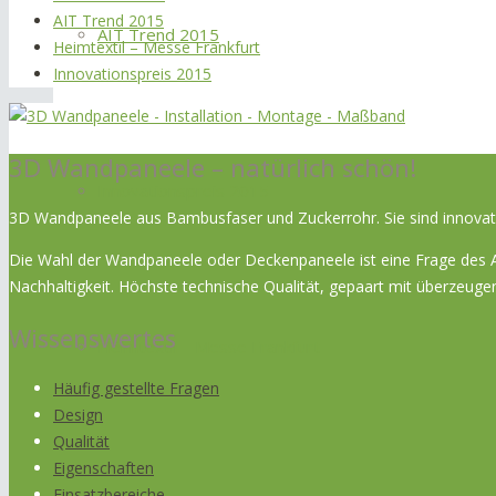
AIT Trend 2015
AIT Trend 2015
Heimtextil – Messe Frankfurt
Innovationspreis 2015
3D Wandpaneele – natürlich schön!
Innovationspreis 2015
3D Wandpaneele aus Bambusfaser und Zuckerrohr. Sie sind innovativ
Die Wahl der Wandpaneele oder Deckenpaneele ist eine Frage des An
Nachhaltigkeit. Höchste technische Qualität, gepaart mit überze
Wissenswertes
Heimtextil – Messe Frankfurt
Häufig gestellte Fragen
Design
Qualität
Eigenschaften
Einsatzbereiche